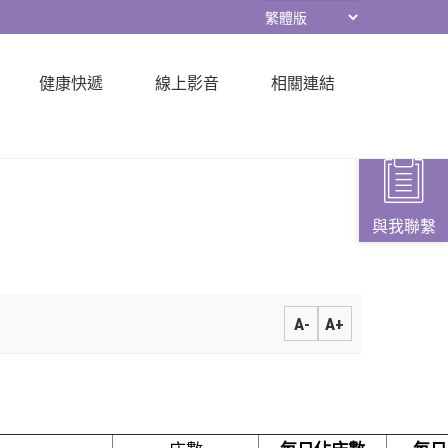
健康快遞
線上影音
相關連結
與我聯繫
A-
A+