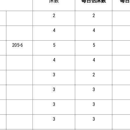
床數
每日佔床數
每日
2
2
4
4
205-6
5
5
4
4
3
2
3
3
3
3
3
3